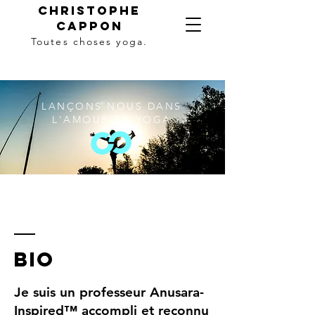
Christophe
Cappon
Toutes choses yoga.
LANÇONS NOUS DANS
L'AMOUR DU YOGA
bio
Je suis un professeur Anusara-
Inspired
™
accompli et reconnu