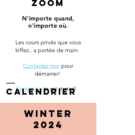
Zoom
N'importe quand,
n'importe où.
Les cours privés que vous
kiffez.. a portée de main.
Contactez moi
pour
démarrer!
Contact me
to get started!
calendrier
WINTER
2024